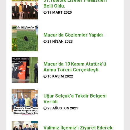
51.Tübitak Liseler Finalistleri
Belli Oldu.
19 MART 2020
Mucur’da Gözlemler Yapıldı
29 NISAN 2023
Mucur’da 10 Kasım Atatürk’ü
Anma Töreni Gerçekleşti
10 KASIM 2022
Uğur Selçuk’a Takdir Belgesi
Verildi
23 AĞUSTOS 2021
Valimiz İlçemiz’i Ziyaret Ederek