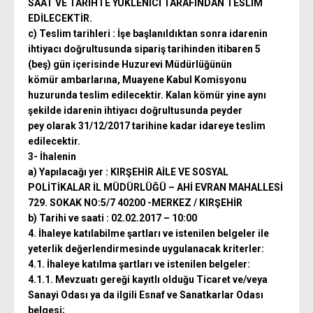
SAAT VE TARİHTE YÜKLENİCİ TARAFINDAN TESLİM
EDİLECEKTİR.
c) Teslim tarihleri : İşe başlanıldıktan sonra idarenin
ihtiyacı doğrultusunda sipariş tarihinden itibaren 5
(beş) gün içerisinde Huzurevi Müdürlüğünün
kömür ambarlarına, Muayene Kabul Komisyonu
huzurunda teslim edilecektir. Kalan kömür yine aynı
şekilde idarenin ihtiyacı doğrultusunda peyder
pey olarak 31/12/2017 tarihine kadar idareye teslim
edilecektir.
3- İhalenin
a) Yapılacağı yer : KIRŞEHİR AİLE VE SOSYAL
POLİTİKALAR İL MÜDÜRLÜĞÜ – AHİ EVRAN MAHALLESİ
729. SOKAK NO:5/7 40200 -MERKEZ / KIRŞEHİR
b) Tarihi ve saati : 02.02.2017 – 10:00
4. İhaleye katılabilme şartları ve istenilen belgeler ile
yeterlik değerlendirmesinde uygulanacak kriterler:
4.1. İhaleye katılma şartları ve istenilen belgeler:
4.1.1. Mevzuatı gereği kayıtlı olduğu Ticaret ve/veya
Sanayi Odası ya da ilgili Esnaf ve Sanatkarlar Odası
belgesi;