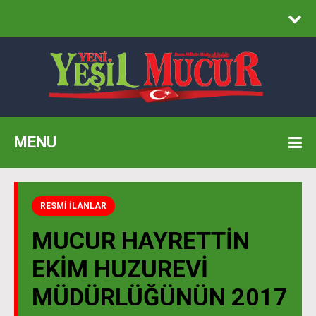
MENU
RESMİ İLANLAR
MUCUR HAYRETTİN
EKİM HUZUREVİ
MÜDÜRLÜĞÜNÜN 2017