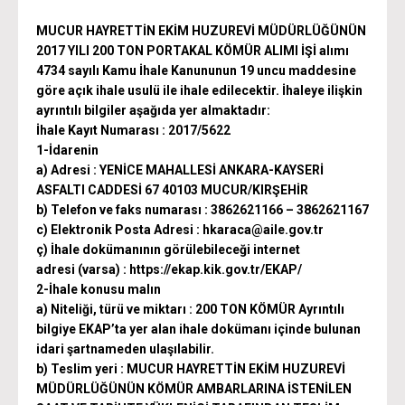
MUCUR HAYRETTİN EKİM HUZUREVİ MÜDÜRLÜĞÜNÜN
2017 YILI 200 TON PORTAKAL KÖMÜR ALIMI İŞİ alımı
4734 sayılı Kamu İhale Kanununun 19 uncu maddesine
göre açık ihale usulü ile ihale edilecektir. İhaleye ilişkin
ayrıntılı bilgiler aşağıda yer almaktadır:
İhale Kayıt Numarası : 2017/5622
1-İdarenin
a) Adresi : YENİCE MAHALLESİ ANKARA-KAYSERİ
ASFALTI CADDESİ 67 40103 MUCUR/KIRŞEHİR
b) Telefon ve faks numarası : 3862621166 – 3862621167
c) Elektronik Posta Adresi : hkaraca@aile.gov.tr
ç) İhale dokümanının görülebileceği internet
adresi (varsa) : https://ekap.kik.gov.tr/EKAP/
2-İhale konusu malın
a) Niteliği, türü ve miktarı : 200 TON KÖMÜR Ayrıntılı
bilgiye EKAP’ta yer alan ihale dokümanı içinde bulunan
idari şartnameden ulaşılabilir.
b) Teslim yeri : MUCUR HAYRETTİN EKİM HUZUREVİ
MÜDÜRLÜĞÜNÜN KÖMÜR AMBARLARINA İSTENİLEN