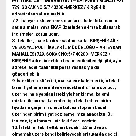
POLİTİKALAR İL MÜDÜRLÜĞÜ – AHİ EVRAN MAHALLESİ
729. SOKAK NO:5/7 40200 -MERKEZ / KIRŞEHİR
adresinden satın alınabilir.
7.2. İhaleye teklif verecek olanların ihale dokümanını
satın almaları veya EKAP üzerinden e-imza kullanarak
indirmeleri zorunludur.
8. Teklifler, ihale tarih ve saatine kadar KIRŞEHİR AİLE
VE SOSYAL POLİTİKALAR İL MÜDÜRLÜĞÜ – AHİ EVRAN
MAHALLESİ 729. SOKAK NO:5/7 40200 -MERKEZ /
KIRŞEHİR adresine elden teslim edilebileceği gibi, aynı
adrese iadeli taahhütlü posta vasıtasıyla da
gönderilebilir.
9. İstekliler tekliflerini, mal kalem-kalemleri için teklif
birim fiyatlar üzerinden vereceklerdir. İhale sonucu,
üzerine ihale yapılan istekliyle her bir mal kalemi
miktarı ile bu mal kalemleri için teklif edilen birim
fiyatların çarpımı sonucu bulunan toplam bedel
üzerinden birim fiyat sözleşme imzalanacaktır. Bu
ihalede, işin tamamı için teklif verilecektir.
10. İstekliler teklif ettikleri bedelin %3’ünden az
olmamak üzere kendi belirleyecekleri tutarda geçici