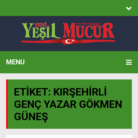
MENU
ETIKET:
KIRŞEHIRLI
GENÇ YAZAR GÖKMEN
GÜNEŞ