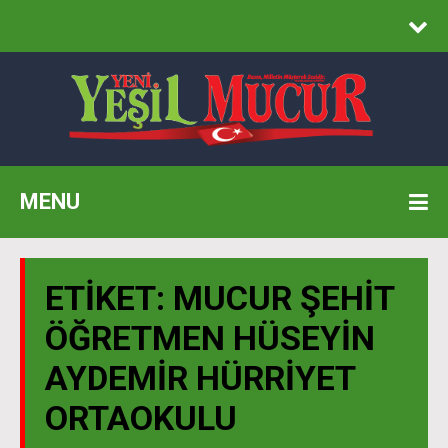
MENU
ETIKET:
MUCUR ŞEHIT
ÖĞRETMEN HÜSEYIN
AYDEMIR HÜRRIYET
ORTAOKULU