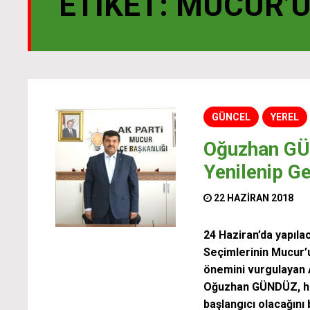
ETIKET:
MUCUR’
GÜNCEL
YEREL
Oğuzhan GÜ
Yenilenip G
22 HAZIRAN 2018
24 Haziran’da yapıl
Seçimlerinin Mucur’
önemini vurgulayan 
Oğuzhan GÜNDÜZ, he
başlangıcı olacağını