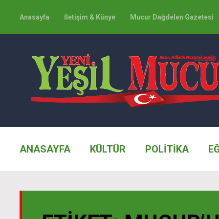
Anasayfa
İletişim & Künye
Mucur Dağdelen Gazetesi
ANASAYFA
KÜLTÜR
POLİTİKA
E