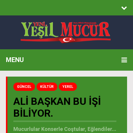
MENU
GÜNCEL
KÜLTÜR
YEREL
ALI BAŞKAN BU İŞI
BILIYOR.
Mucurlular Konserle Coştular, Eğlendiler...