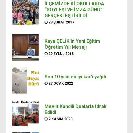
İLÇEMİZDE Kİ OKULLARDA
“SÖYLEŞİ VE İMZA GÜNÜ”
GERÇEKLEŞTİRİLDİ
28 ŞUBAT 2017
Kaya ÇELİK’in Yeni Eğitim
Öğretim Yılı Mesajı
20 EYLÜL 2018
Son 10 yılın en iyi kar’ı yağdı
27 OCAK 2022
Mevlit Kandili Dualarla İdrak
Edildi
2 KASIM 2020