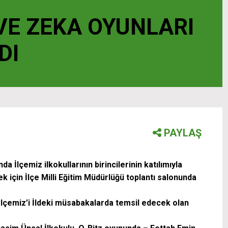
 VE ZEKA OYUNLARI
DI
PAYLAŞ
 İlçemiz ilkokullarının birincilerinin katılımıyla
ek için İlçe Milli Eğitim Müdürlüğü toplantı salonunda
çemiz’i İldeki müsabakalarda temsil edecek olan