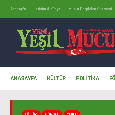
Anasayfa
İletişim & Künye
Mucur Dağdelen Gazetesi
ANASAYFA
KÜLTÜR
POLİTİKA
E
EĞİTİM
GÜNCEL
YEREL