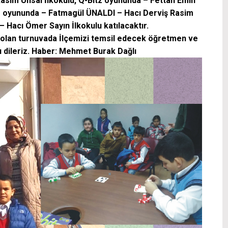
sim Ünsal İlkokulu, Q-Bitz oyununda – Fettah Emin
go oyununda – Fatmagül ÜNALDI – Hacı Derviş Rasim
– Hacı Ömer Sayın İlkokulu katılacaktır.
k olan turnuvada İlçemizi temsil edecek öğretmen ve
 dileriz.
Haber: Mehmet Burak Dağlı