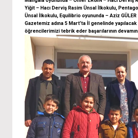
Mangala oyununda – Ömer ERGİN – Hacı Derviş Ra
Yiğit – Hacı Derviş Rasim Ünsal İlkokulu, Penta
Ünsal İlkokulu, Equilibrio oyununda – Aziz GÜLER 
Gazetemiz adına 5 Mart’ta İl genelinde yapılaca
öğrencilerimizi tebrik eder başarılarının devamını