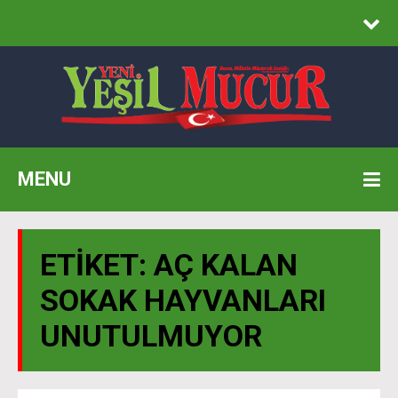
MENU
ETIKET:
AÇ KALAN
SOKAK HAYVANLARI
UNUTULMUYOR