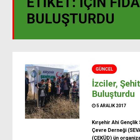
ETIKET:
İÇIN FID
BULUŞTURDU
GÜNCEL
İzciler, Şehi
Buluşturdu
5 ARALIK 2017
Kırşehir Ahi Gençlik
Çevre Derneği (SEVA
(ÇEKÜD) ün organiz