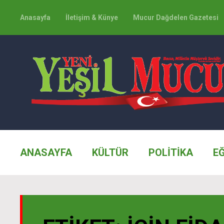
Anasayfa
İletişim & Künye
Mucur Dağdelen Gazetesi
ANASAYFA
KÜLTÜR
POLİTİKA
E