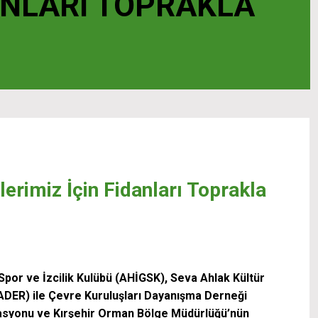
ANLARI TOPRAKLA
tlerimiz İçin Fidanları Toprakla
 Spor ve İzcilik Kulübü (AHİGSK), Seva Ahlak Kültür
DER) ile Çevre Kuruluşları Dayanışma Derneği
asyonu ve Kırşehir Orman Bölge Müdürlüğü’nün