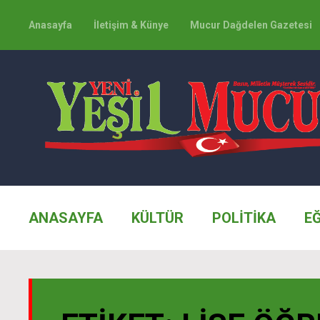
Anasayfa
İletişim & Künye
Mucur Dağdelen Gazetesi
ANASAYFA
KÜLTÜR
POLİTİKA
E