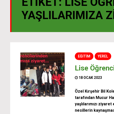
ETIKET:
LISE ÖĞ
YAŞLILARIMIZA Z
EĞİTİM
YEREL
Lise Öğrenci
18 OCAK 2023
Özel Kırşehir Bil Ko
tarafından Mucur Ha
yaşlılarımızı ziyaret
nesillerin kaynaşmas