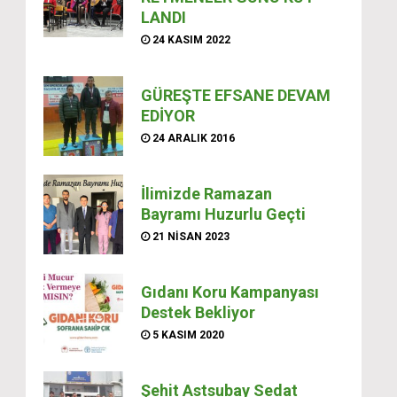
LAN­DI
24 KASIM 2022
GÜREŞTE EFSANE DEVAM
EDİYOR
24 ARALIK 2016
İlimizde Ramazan
Bayramı Huzurlu Geçti
21 NISAN 2023
Gıdanı Koru Kampanyası
Destek Bekliyor
5 KASIM 2020
Şehit Astsubay Sedat