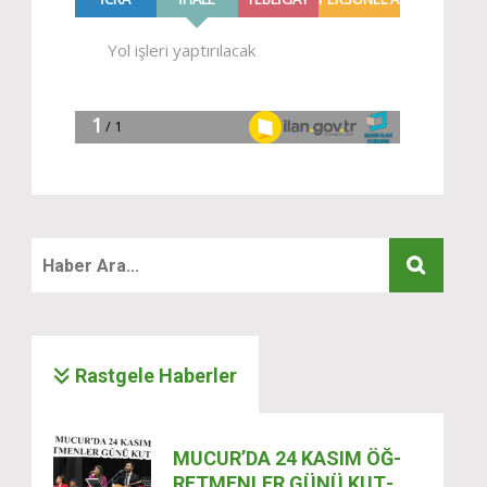
Rastgele Haberler
MUCUR’DA 24 KASIM ÖĞ­
RET­MEN­LER GÜNÜ KUT­