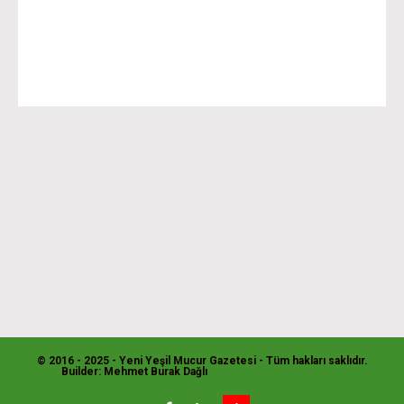
© 2016 - 2025 - Yeni Yeşil Mucur Gazetesi - Tüm hakları saklıdır.
Builder: Mehmet Burak Dağlı
web sitesi, web tasarım, yazılım