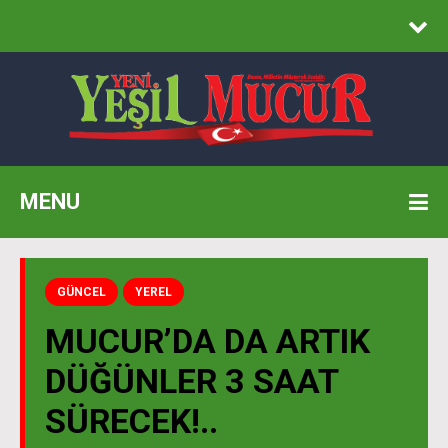
MENU
GÜNCEL
YEREL
MUCUR’DA DA ARTIK
DÜĞÜNLER 3 SAAT
SÜRECEK!..