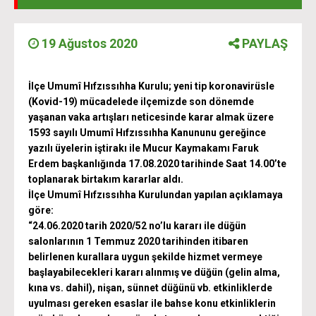
19 Ağustos 2020
PAYLAŞ
İlçe Umumî Hıfzıssıhha Kurulu; yeni tip koronavirüsle
(Kovid-19) mücadelede ilçemizde son dönemde
yaşanan vaka artışları neticesinde karar almak üzere
1593 sayılı Umumî Hıfzıssıhha Kanununu gereğince
yazılı üyelerin iştirakı ile Mucur Kaymakamı Faruk
Erdem başkanlığında 17.08.2020 tarihinde Saat 14.00’te
toplanarak birtakım kararlar aldı.
İlçe Umumî Hıfzıssıhha Kurulundan yapılan açıklamaya
göre:
“24.06.2020 tarih 2020/52 no’lu kararı ile düğün
salonlarının 1 Temmuz 2020 tarihinden itibaren
belirlenen kurallara uygun şekilde hizmet vermeye
başlayabilecekleri kararı alınmış ve düğün (gelin alma,
kına vs. dahil), nişan, sünnet düğünü vb. etkinliklerde
uyulması gereken esaslar ile bahse konu etkinliklerin