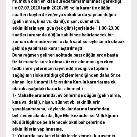
mümkün olan en kısa sürede tamamlanması gerektiği
ile 07.07.2020 tarih 2020 /65 no’lu karar ile düğün
saatleri köylerde ve/veya sokaklarda yapılan düğün
(gelin alma, kına vs. dahil), nişan, sünnet vb.
etkinliklerin aynı gün (tek gün) içerisinde 11.00-23.00
saatleri arasında düğün sahibince belirlenecek bir
zaman diliminde ve en fazla 6 saat süreyle sınırlı olacak
şekilde yapılması kararlaştırılmıştı.
Buna rağmen gelinen noktada bazı düğünlerde başta
fiziki mesafe kuralı olmak üzere alınması gereken
tedbirlere yeterince riayet edilmediği ve toplum
sağlığının riske atıldığı gözlemlendiğinden daha önce
alınan İlçe Umumi Hıfzıssıhha Kurulu kararlarına ek
olarak aşağıdaki kararlar alınmıştır:
1- Mahalle aralarında, ev önlerinde düğün (gelin alma,
kına vs. dahil), nişan, sünnet vb. etkinliklerin
yasaklanmasına, köylerde Jandarma tarafından
belirlenen alanlarda, İlçe Merkezinde ise Milli Eğitim
Müdürlüğünce belirlenecek okul bahçelerinde
etkinliklerin yapılmasına,
2- Yukarıda sayılan etkinliklerde yemek, kuruyemiş,