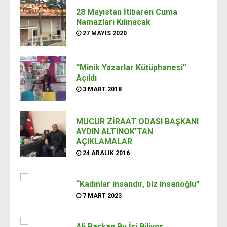
28 Mayıstan İtibaren Cuma
Namazları Kılınacak
27 MAYIS 2020
“Minik Yazarlar Kütüphanesi”
Açıldı
3 MART 2018
MUCUR ZİRAAT ODASI BAŞKANI
AYDIN ALTINOK’TAN
AÇIKLAMALAR
24 ARALIK 2016
“Kadınlar insandır, biz insanoğlu”
7 MART 2023
Ali Başkan Bu İşi Biliyor.